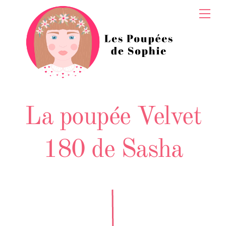
Skip
Men
to
content
La poupée Velvet
180 de Sasha