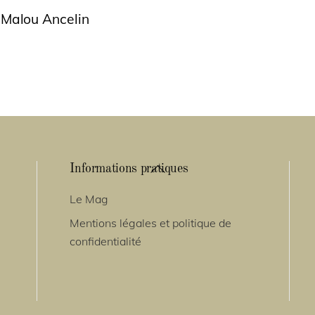
 Malou Ancelin
Back
Informations pratiques
To
Le Mag
Top
Mentions légales et politique de
confidentialité