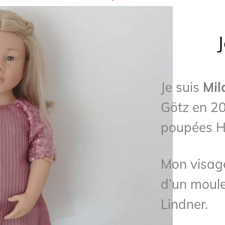
Je suis
Mil
Götz en 20
poupées H
Mon visage
d’un moule 
Lindner.