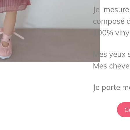
Je mesure
composé de
100% vinyl
Mes yeux s
Mes cheve
Je porte m
G