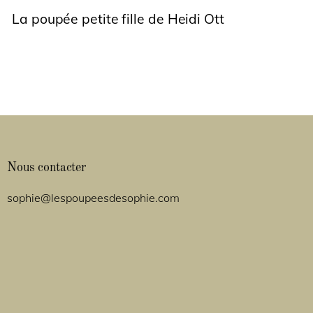
La poupée petite fille de Heidi Ott
Nous contacter
sophie@lespoupeesdesophie.com