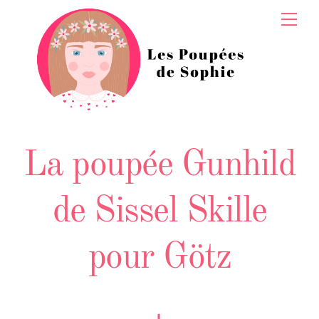
Skip
Men
to
content
La poupée Gunhild
de Sissel Skille
pour Götz