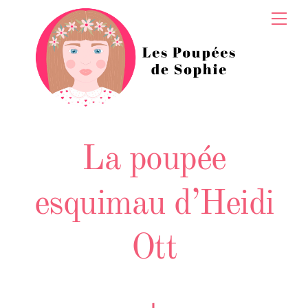
Skip
Men
to
content
La poupée
esquimau d’Heidi
Ott