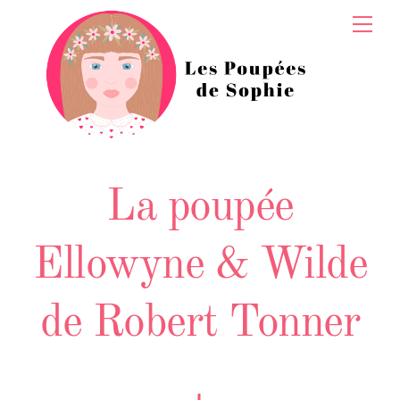
Skip
Men
to
content
La poupée
Ellowyne & Wilde
de Robert Tonner