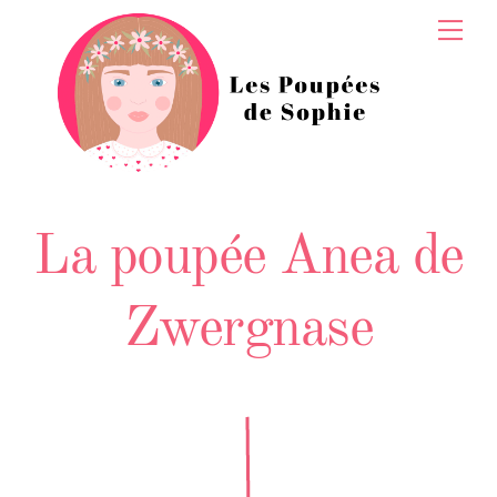
Skip
Men
to
content
La poupée Anea de
Zwergnase